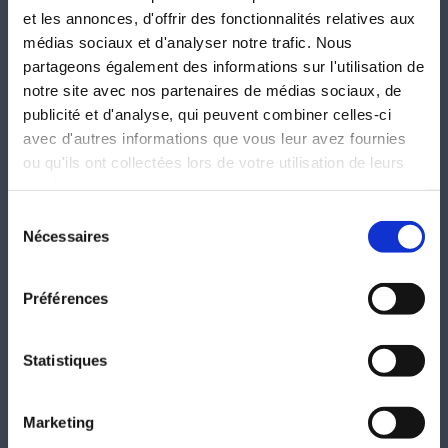
et les annonces, d'offrir des fonctionnalités relatives aux
médias sociaux et d'analyser notre trafic. Nous
partageons également des informations sur l'utilisation de
notre site avec nos partenaires de médias sociaux, de
publicité et d'analyse, qui peuvent combiner celles-ci
L'entreprise
avec d'autres informations que vous leur avez fournies
ou qu'ils ont collectées lors de votre utilisation de leurs
services.
Depuis 2012,
Bacquart Menuiserie
, entreprise familiale fait
converger la proximité d’un artisan avec la technique d’un industriel.
Sélection
De plus, suite à l'obtention depuis fin 2018 du label Expert Conseil
Nécessaires
du
Fenêtréa de notre principal fournisseur, une garantie supplémentaire
consentement
au 10 ans de base, vous est offerte.
Préférences
Vous recherchez des solutions pour aménager ou rénover votre
habitation, laisser nous vous accompagner dans vos envies.
Bacquart Menuiserie
se déplace rapidement pour tous types de
Statistiques
travaux de
fenêtres
,
portes
,
portes-fenêtre
,
volets roulants
,
volets battants
,
portes de garage
,
portails
,
portillons
,
carports,
pergolas bioclimatik, stores banne
, etc.
Marketing