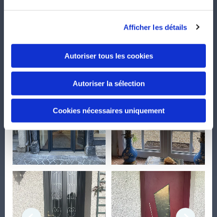
Qualité et rigueur sont les maîtres mots de notre travail, n'hésitez
pas à venir comparer, devis gratuits et sans engagements sous 48h.
Afficher les détails
Pour plus de renseignements,
contactez-nous
!
Autoriser tous les cookies
Autoriser la sélection
Cookies nécessaires uniquement